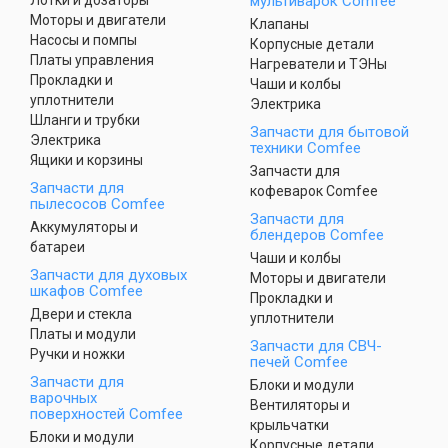
Лотки и дозаторы
мультиварок Comfee
Моторы и двигатели
Клапаны
Насосы и помпы
Корпусные детали
Платы управления
Нагреватели и ТЭНы
Прокладки и
Чаши и колбы
уплотнители
Электрика
Шланги и трубки
Запчасти для бытовой
Электрика
техники Comfee
Ящики и корзины
Запчасти для
Запчасти для
кофеварок Comfee
пылесосов Comfee
Запчасти для
Аккумуляторы и
блендеров Comfee
батареи
Чаши и колбы
Запчасти для духовых
Моторы и двигатели
шкафов Comfee
Прокладки и
Двери и стекла
уплотнители
Платы и модули
Запчасти для СВЧ-
Ручки и ножки
печей Comfee
Запчасти для
Блоки и модули
варочных
Вентиляторы и
поверхностей Comfee
крыльчатки
Блоки и модули
Корпусные детали