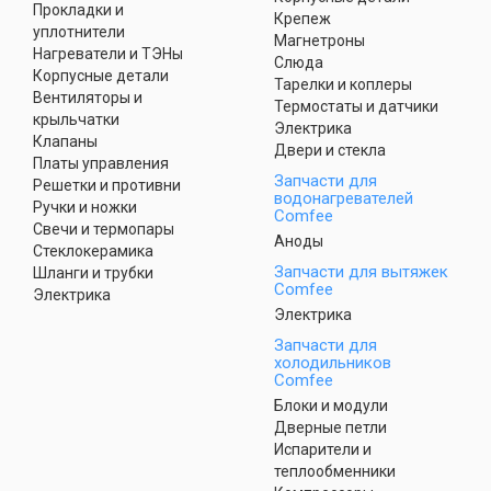
Прокладки и
Крепеж
уплотнители
Магнетроны
Нагреватели и ТЭНы
Слюда
Корпусные детали
Тарелки и коплеры
Вентиляторы и
Термостаты и датчики
крыльчатки
Электрика
Клапаны
Двери и стекла
Платы управления
Запчасти для
Решетки и противни
водонагревателей
Ручки и ножки
Comfee
Свечи и термопары
Аноды
Стеклокерамика
Запчасти для вытяжек
Шланги и трубки
Comfee
Электрика
Электрика
Запчасти для
холодильников
Comfee
Блоки и модули
Дверные петли
Испарители и
теплообменники