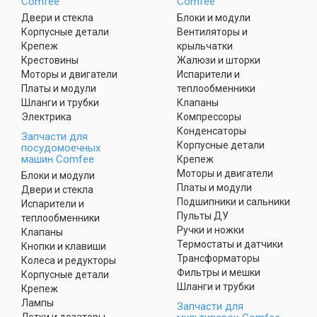
Comfee
Comfee
Двери и стекла
Блоки и модули
Корпусные детали
Вентиляторы и
Крепеж
крыльчатки
Крестовины
Жалюзи и шторки
Моторы и двигатели
Испарители и
Платы и модули
теплообменники
Шланги и трубки
Клапаны
Электрика
Компрессоры
Конденсаторы
Запчасти для
Корпусные детали
посудомоечных
машин Comfee
Крепеж
Моторы и двигатели
Блоки и модули
Платы и модули
Двери и стекла
Подшипники и сальники
Испарители и
Пульты ДУ
теплообменники
Ручки и ножки
Клапаны
Термостаты и датчики
Кнопки и клавиши
Трансформаторы
Колеса и редукторы
Фильтры и мешки
Корпусные детали
Шланги и трубки
Крепеж
Лампы
Запчасти для